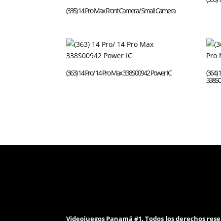
(335) 14 Pro Max Front Camera/ Small Camera
(363) 14 Pro/ 14 Pro Max 338S00942 Power IC
(364) 
338S0
Videojuegos Panamá #1. Todos los derechos rese