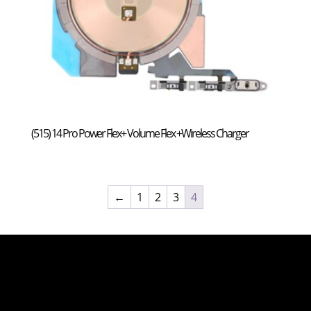
(515) 14 Pro Power Flex+ Volume Flex +Wireless Charger
←
1
2
3
4