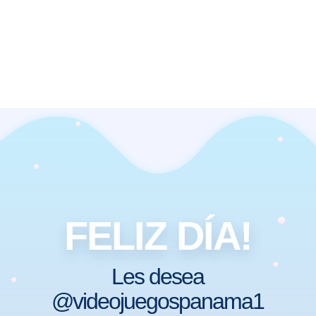
FELIZ DÍA!
Les desea
@videojuegospanama1