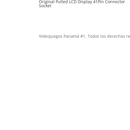
Original Pulled LCD Display 41Pin Connector
Socket
Videojuegos Panamá #1. Todos los derechos r