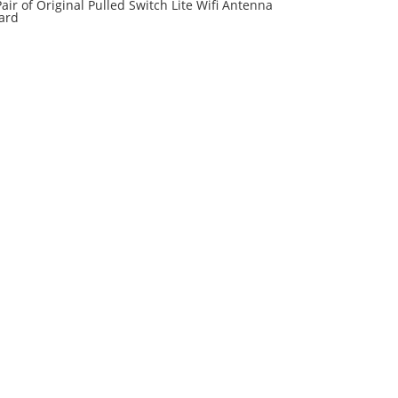
Pair of Original Pulled Switch Lite Wifi Antenna
ard