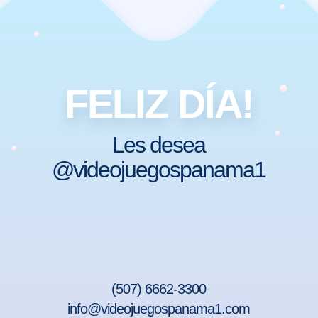
FELIZ DÍA!
Les desea
@videojuegospanama1
(507) 6662-3300
info@videojuegospanama1.com