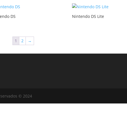
tendo DS
Nintendo DS Lite
1
2
→
eservados © 2024