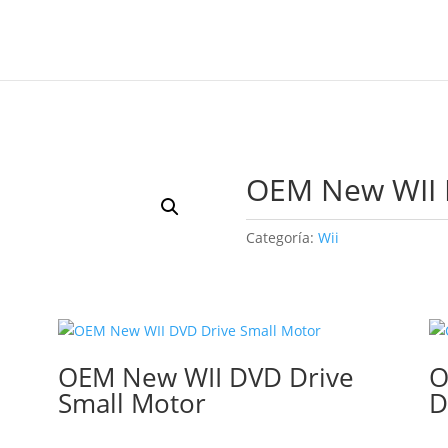
OEM New WII 
Categoría:
Wii
OEM New WII DVD Drive
O
Small Motor
D