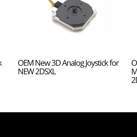
k
OEM New 3D Analog Joystick for
O
NEW 2DSXL
M
2